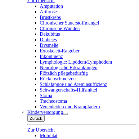
Zur Übersicht
Amputation
Arthrose
Brustkrebs
Chronischer Sauerstoffmangel
Chronische Wunden
Dekubitus
Diabetes
Dysmelie
Exoskelett-Ratgeber
Inkontinenz
Lymphologie: Lipödem/Lymphödem
Neurologische Erkrankungen
Plötzlich pflegebedürftig
Rückenschmerzen
Schlafapnoe und Ateminsuffizienz
Schwangerschafts-Hilfsmittel
Stoma
Tracheostoma
Venenleiden und Krampfadern
Kinderversorgung
Zurück
Zur Übersicht
Mobilität