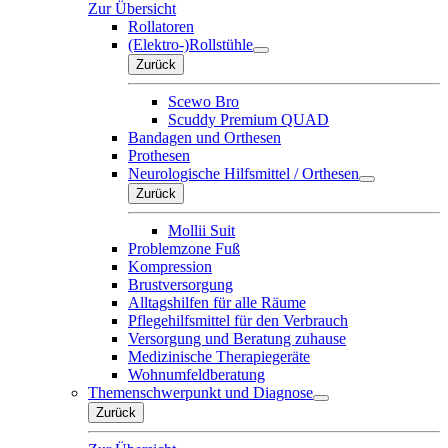
Zur Übersicht
Rollatoren
(Elektro-)Rollstühle
Zurück
Scewo Bro
Scuddy Premium QUAD
Bandagen und Orthesen
Prothesen
Neurologische Hilfsmittel / Orthesen
Zurück
Mollii Suit
Problemzone Fuß
Kompression
Brustversorgung
Alltagshilfen für alle Räume
Pflegehilfsmittel für den Verbrauch
Versorgung und Beratung zuhause
Medizinische Therapiegeräte
Wohnumfeldberatung
Themenschwerpunkt und Diagnose
Zurück