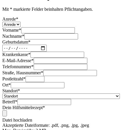
Mit * markierte Felder beinhalten Pflichtangaben.
Anrede
*
Vorname
*
Nachname
*
Geburtsdatum
*
Krankenkasse
*
E-Mail-Adresse
*
Telefonnummer
*
Straße, Hausnummer
*
Postleitzahl
*
Ort
*
Standort
*
Betreff
*
Dein Hilfsmittelrezept
*
Datei hochladen
Akzeptierte Dateiformate: .pdf, .png, .jpg, .jpeg