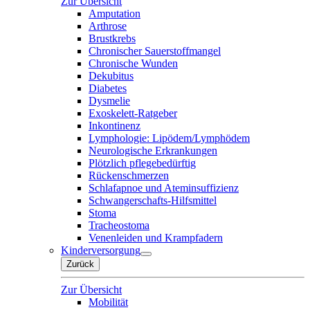
Zur Übersicht
Amputation
Arthrose
Brustkrebs
Chronischer Sauerstoffmangel
Chronische Wunden
Dekubitus
Diabetes
Dysmelie
Exoskelett-Ratgeber
Inkontinenz
Lymphologie: Lipödem/Lymphödem
Neurologische Erkrankungen
Plötzlich pflegebedürftig
Rückenschmerzen
Schlafapnoe und Ateminsuffizienz
Schwangerschafts-Hilfsmittel
Stoma
Tracheostoma
Venenleiden und Krampfadern
Kinderversorgung
Zurück
Zur Übersicht
Mobilität