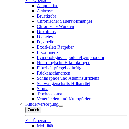
Zur Übersicht
Amputation
Arthrose
Brustkrebs
Chronischer Sauerstoffmangel
Chronische Wunden
Dekubitus
Diabetes
Dysmelie
Exoskelett-Ratgeber
Inkontinenz
Lymphologie: Lipödem/Lymphödem
Neurologische Erkrankungen
Plötzlich pflegebedürftig
Rückenschmerzen
Schlafapnoe und Ateminsuffizienz
Schwangerschafts-Hilfsmittel
Stoma
Tracheostoma
Venenleiden und Krampfadern
Kinderversorgung
Zurück
Zur Übersicht
Mobilität