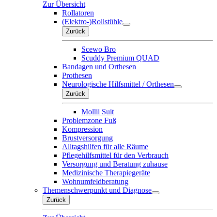
Zur Übersicht
Rollatoren
(Elektro-)Rollstühle
Zurück
Scewo Bro
Scuddy Premium QUAD
Bandagen und Orthesen
Prothesen
Neurologische Hilfsmittel / Orthesen
Zurück
Mollii Suit
Problemzone Fuß
Kompression
Brustversorgung
Alltagshilfen für alle Räume
Pflegehilfsmittel für den Verbrauch
Versorgung und Beratung zuhause
Medizinische Therapiegeräte
Wohnumfeldberatung
Themenschwerpunkt und Diagnose
Zurück