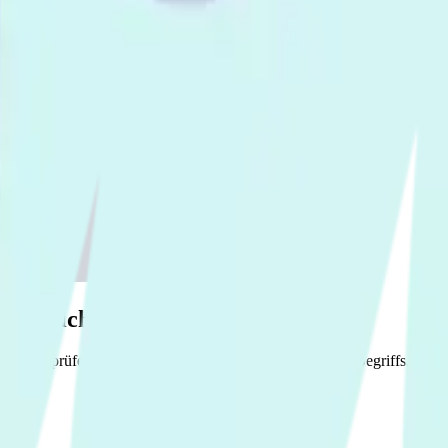
ider nicht finden.
itte überprüfe nochmals die Schreibweise des gesuchten Begriffs.