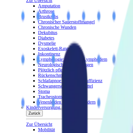
Zur Übersicht
Amputation
Arthrose
Brustkrebs
Chronischer Sauerstoffmangel
Chronische Wunden
Dekubitus
Diabetes
Dysmelie
Exoskelett-Ratgeber
Inkontinenz
Lymphologie: Lipödem/Lymphödem
Neurologische Erkrankungen
Plötzlich pflegebedürftig
Rückenschmerzen
Schlafapnoe und Ateminsuffizienz
Schwangerschafts-Hilfsmittel
Stoma
Tracheostoma
Venenleiden und Krampfadern
Kinderversorgung
Zurück
Zur Übersicht
Mobilität