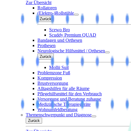
Zur Übersicht
Rollatoren
(Elektro-)Rollstühle
Zurück
Scewo Bro
Scuddy Premium QUAD
Bandagen und Orthesen
Prothesen
Neurologische Hilfsmittel / Orthesen
Zurück
Mollii Suit
Problemzone Fuß
Kompression
Brustversorgung
Alltagshilfen für alle Räume
Pflegehilfsmittel für den Verbrauch
Versorgung und Beratung zuhause
Medizinische Therapiegeräte
Wohnumfeldberatung
Themenschwerpunkt und Diagnose
Zurück