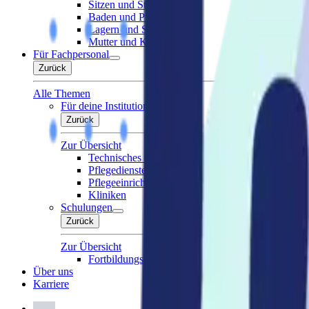
Sitzen und Stabilisieren
Baden und Pflegen
Lagern und Schlafen
Mutter und Kind
Für Fachpersonal
Zurück
Alle Themen
Für deine Institution
Zurück
Zur Übersicht
Technisches Gerätemanagement
Pflegedienste
Pflegeeinrichtungen
Kliniken
Schulungen
Zurück
Zur Übersicht
Fortbildungsangebot für Fach- und Pflegekräfte
Über uns
Karriere